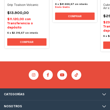
6
x
$41.666,67
sin interés
Grip Toalson Volcanic
Cubr
Envío Gratis
Air x
$13.900,00
$29
COMPRAR
$11.120,00
con
$23
Transferencia o
Tran
depósito
dep
6
x
$2.316,67
sin interés
6
x
$
COMPRAR
CATEGORÍAS
NOSOTROS