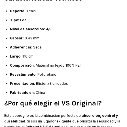
Deporte:
Tenis
Tipo:
Feel
Nivel de absorción:
4/5
Grosor:
0.43 mm
Adherencia:
Seca
Largo:
110 cm
Composición:
Material no tejido 100% PET
Revestimiento:
Poliuretano
Presentación:
Blister x3 unidades
Fabricado en:
China
¿Por qué elegir el VS Original?
Este sobregrip es la combinación perfecta de
absorción, control y
durabilidad
. Si sos un jugador exigente que prioriza la seguridad y la
precisión, el
Babolat VS Original
es tu mejor aliado en la cancha.