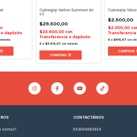
el
Cubregrip Varlion Summum Air
Cubregrip Vibor
x3
$2.500,00
$29.500,00
on
$2.000,00
co
$23.600,00
con
 o depósito
Transferencia
Transferencia o depósito
 interés
6
x
$416,67
sin in
6
x
$4.916,67
sin interés
COMPRAR
COMPRAR
TROS
CONTACTÁNOS
s somos?
543564662924