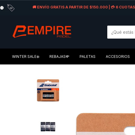
🚚 ENVÍO GRATIS A PARTIR DE $150.000 | 💳 6 CUOT
WINTER SALE❄️
REBAJAS💸
PALETAS
ACCESORIOS