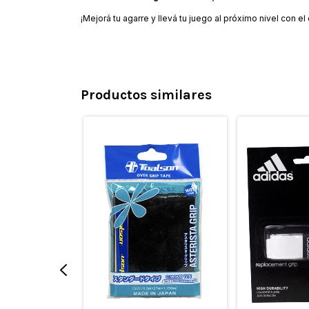
¡Mejorá tu agarre y llevá tu juego al próximo nivel con 
Productos similares
tee Lisos
00
0
con
 o depósito
n interés