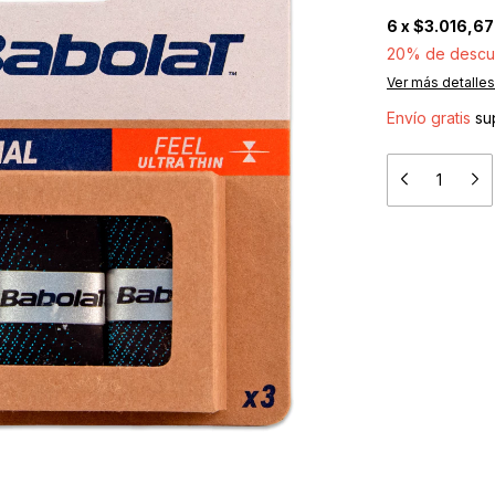
6
x
$3.016,67
20% de descu
Ver más detalles
Envío gratis
su