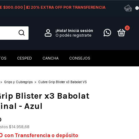
 DE $300.000 | 💵 20% EXTRA OFF POR TRANSFERENCIA
0
¡Hola!
Iniciá sesión
O podés registrarte
TOS
CESPED
CANCHA
CONSEJOS
>
Grips y Cubregrips
>
Cubre Grip Blister x3 Babolat VS
rip Blister x3 Babolat
inal - Azul
0
estos
$14.958,68
00
con
Transferencia o depósito