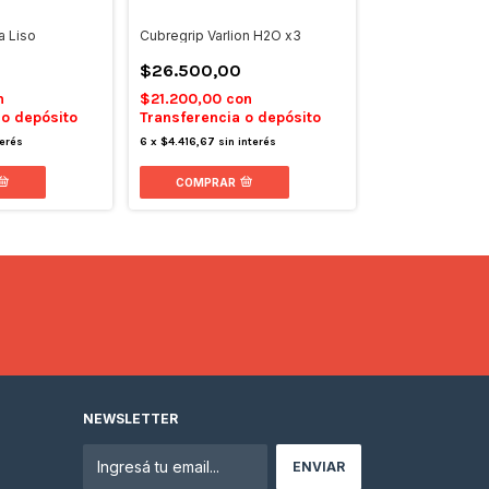
a Liso
Cubregrip Varlion H2O x3
Hesacore Bullpa
Tourgrip
$26.500,00
$58.500,00
n
$21.200,00
con
 o depósito
Transferencia o depósito
$46.800,00
c
Transferencia 
terés
6
x
$4.416,67
sin interés
6
x
$9.750,00
sin 
COMPRAR
NEWSLETTER