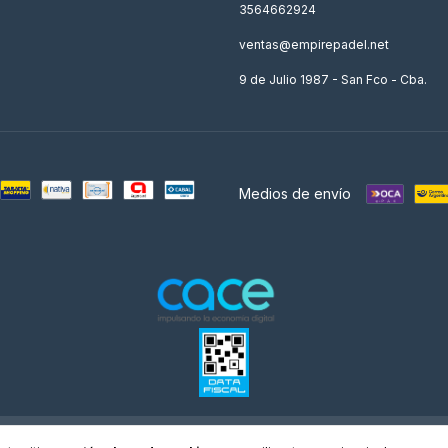
3564662924
ventas@empirepadel.net
9 de Julio 1987 - San Fco - Cba.
Medios de envío
os derechos reservados.
Defensa de las y los consumidores. Para reclamos
ingresá acá.
/
Bo