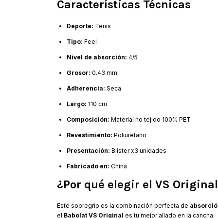
Características Técnicas
Deporte:
Tenis
Tipo:
Feel
Nivel de absorción:
4/5
Grosor:
0.43 mm
Adherencia:
Seca
Largo:
110 cm
Composición:
Material no tejido 100% PET
Revestimiento:
Poliuretano
Presentación:
Blister x3 unidades
Fabricado en:
China
¿Por qué elegir el VS Origina
Este sobregrip es la combinación perfecta de
absorción
el
Babolat VS Original
es tu mejor aliado en la cancha.