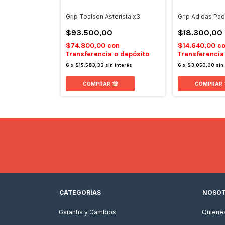
Grip Toalson Asterista x3
Grip Adidas Pad
$93.500,00
$18.300,00
$74.800,00
con
$14.640,00
c
Transferencia o depósito
Transferencia
6
x
$15.583,33
sin interés
6
x
$3.050,00
sin
COMPRAR
COMPRAR
CATEGORÍAS
NOSO
Garantia y Cambios
Quiene