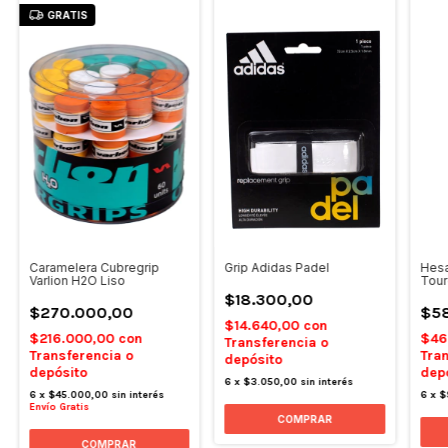
GRATIS
Caramelera Cubregrip
Grip Adidas Padel
Hesa
Varlion H2O Liso
Tour
$18.300,00
$270.000,00
$5
$14.640,00
con
$216.000,00
con
$46
Transferencia o
Transferencia o
Tran
depósito
depósito
dep
6
x
$3.050,00
sin interés
6
x
$45.000,00
sin interés
6
x
$
Envío Gratis
COMPRAR
COMPRAR