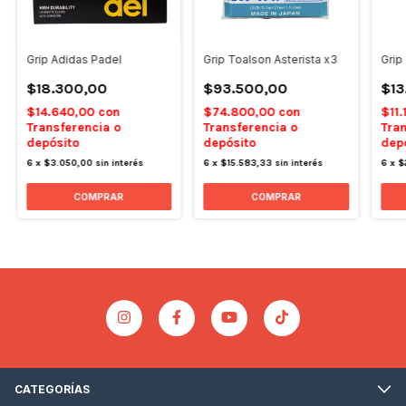
Grip Adidas Padel
Grip Toalson Asterista x3
Grip
$18.300,00
$93.500,00
$13
$14.640,00
con
$74.800,00
con
$11
Transferencia o
Transferencia o
Tran
depósito
depósito
dep
6
x
$3.050,00
sin interés
6
x
$15.583,33
sin interés
6
x
$
COMPRAR
COMPRAR
CATEGORÍAS