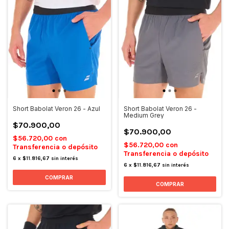
Short Babolat Veron 26 - Azul
Short Babolat Veron 26 -
Medium Grey
$70.900,00
$70.900,00
$56.720,00
con
$56.720,00
con
Transferencia o depósito
Transferencia o depósito
6
x
$11.816,67
sin interés
6
x
$11.816,67
sin interés
COMPRAR
COMPRAR