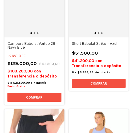
Campera Babolat Vertuo 26 -
Short Babolat Strike - Azul
Navy Blue
$51.500,00
-
26
%
OFF
$41.200,00
con
$129.000,00
$174.500,00
Transferencia o depósito
$103.200,00
con
6
x
$8.583,33
sin interés
Transferencia o depósito
6
x
$21.500,00
sin interés
COMPRAR
Envío Gratis
COMPRAR