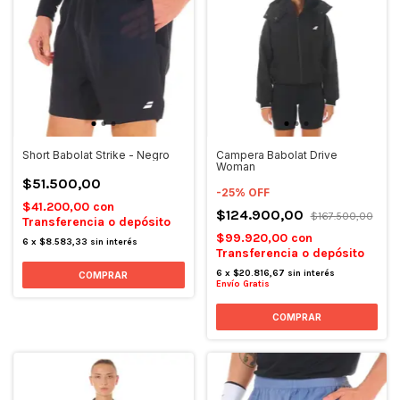
Short Babolat Strike - Negro
Campera Babolat Drive
Woman
$51.500,00
-
25
%
OFF
$41.200,00
con
$124.900,00
$167.500,00
Transferencia o depósito
$99.920,00
con
6
x
$8.583,33
sin interés
Transferencia o depósito
6
x
$20.816,67
sin interés
COMPRAR
Envío Gratis
COMPRAR